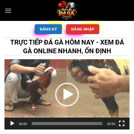
ĐĂNG KÝ
ĐĂNG NHẬP
TRỰC TIẾP ĐÁ GÀ HÔM NAY - XEM ĐÁ
GÀ ONLINE NHANH, ỔN ĐỊNH
Trình
chơi
Video
00:00
00:54