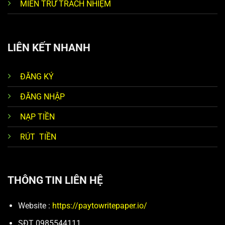
MIỄN TRỪ TRÁCH NHIỆM
nhằm đảm bảo mang đến trải nghiệm tuyệt vời cho hội
viên.
LIÊN KẾT NHANH
ĐĂNG KÝ
ĐĂNG NHẬP
NẠP TIỀN
RÚT TIỀN
Tận hưởng thế giới hình ảnh chân thực
Cập nhật liên tục trong ngày
THÔNG TIN LIÊN HỆ
Trong ngày người chơi có thể theo dõi hơn 150+ trận
Website :
https://paytowritepaper.io/
đấu trực tiếp đã ra diễn ra. Bắt đầu từ 8:00 sáng cho
đến tối muộn luôn có những trận tranh tài nảy lửa, đáp
SĐT 0985544111