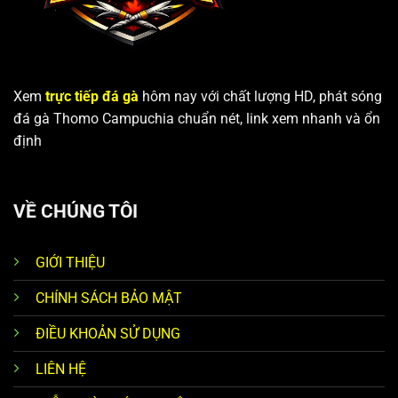
chọn
trực tiếp đá gà
để thỏa mãn đam mê cũng như
dõi theo chiến kê mà mình yêu thích nhất mỗi ngày.
Vì Sao Nhiều Người Chọn Xem Trực Tiếp Đá
Gà?
Xem
trực tiếp đá gà
hôm nay với chất lượng HD, phát sóng
đá gà Thomo Campuchia chuẩn nét, link xem nhanh và ổn
Thống kê Tính đến năm 2026 có đến hơn 3.5 triệu
định
người ưu tiên chị lựa chọn xem
trực tiếp đá gà
thay thì
di chuyển đến trường đấu giống như trước đây. Bên
cạnh sự chủ động hỗ trợ miễn phí 100% thì anh em còn
VỀ CHÚNG TÔI
có thể tận hưởng những ưu điểm nổi bật như sau:
Trải nghiệm chân thực
GIỚI THIỆU
Nhờ vào công nghệ quay phim hiện đại đa dạng góc
CHÍNH SÁCH BẢO MẬT
máy
xem đá gà online
, bao quát toàn bộ diễn biến một
cách nhanh chóng, chi tiết, chân thực nhất. Từng tiếng
ĐIỀU KHOẢN SỬ DỤNG
reo hò, cổ vũ trên khán đài, kết hợp với âm thanh va
LIÊN HỆ
chạm của cựa sắt không khác gì so với ngoài đời thực.
Mỗi cử động nhỏ nhất của chiến kê đều được ghi lại