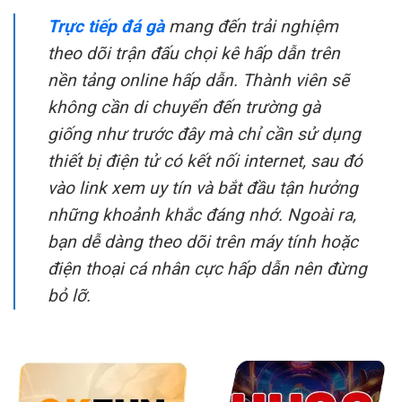
Trực tiếp đá gà
mang đến trải nghiệm
theo dõi trận đấu chọi kê hấp dẫn trên
nền tảng online hấp dẫn. Thành viên sẽ
không cần di chuyển đến trường gà
giống như trước đây mà chỉ cần sử dụng
thiết bị điện tử có kết nối internet, sau đó
vào link xem uy tín và bắt đầu tận hưởng
những khoảnh khắc đáng nhớ. Ngoài ra,
bạn dễ dàng theo dõi trên máy tính hoặc
điện thoại cá nhân cực hấp dẫn nên đừng
bỏ lỡ.