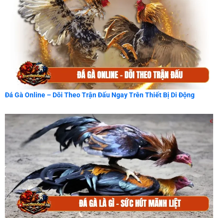
Đá Gà Online – Dõi Theo Trận Đấu Ngay Trên Thiết Bị Di Động