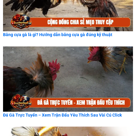
Băng cựa gà là gì? Hướng dẫn băng cựa gà đúng kỹ thuật
Đá Gà Trực Tuyến – Xem Trận Đấu Yêu Thích Sau Vài Cú Click