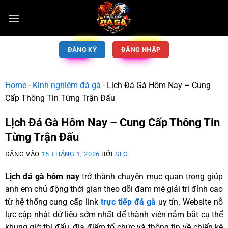
ĐĂNG KÝ
ĐĂNG NHẬP
Home
-
Kinh nghiệm đá gà
-
Lịch Đá Gà Hôm Nay – Cung
Cấp Thông Tin Từng Trận Đấu
Lịch Đá Gà Hôm Nay – Cung Cấp Thông Tin
Từng Trận Đấu
ĐĂNG VÀO
16 THÁNG 1, 2026
BỞI
SEO
Lịch đá gà hôm nay
trở thành chuyên mục quan trọng giúp
anh em chủ động thời gian theo dõi đam mê giải trí đỉnh cao
từ hệ thống cung cấp link
trực tiếp đá gà
uy tín. Website nỗ
lực cập nhật dữ liệu sớm nhất để thành viên nắm bắt cụ thể
khung giờ thi đấu, địa điểm tổ chức và thông tin về chiến kê