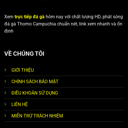
Xem
trực tiếp đá gà
hôm nay với chất lượng HD, phát sóng
đá gà Thomo Campuchia chuẩn nét, link xem nhanh và ổn
định
VỀ CHÚNG TÔI
GIỚI THIỆU
CHÍNH SÁCH BẢO MẬT
ĐIỀU KHOẢN SỬ DỤNG
LIÊN HỆ
MIỄN TRỪ TRÁCH NHIỆM