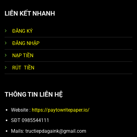
LIÊN KẾT NHANH
ĐĂNG KÝ
ĐĂNG NHẬP
NẠP TIỀN
RÚT TIỀN
THÔNG TIN LIÊN HỆ
Website :
https://paytowritepaper.io/
SĐT 0985544111
Mails:
tructiepdagaink@gmail.com