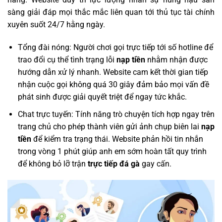
sàng giải đáp mọi thắc mắc liên quan tới thủ tục tài chính
xuyên suốt 24/7 hằng ngày.
Tổng đài nóng: Người chơi gọi trực tiếp tới số hotline để
trao đổi cụ thể tình trạng lỗi
nạp tiền
nhằm nhận được
hướng dẫn xử lý nhanh. Website cam kết thời gian tiếp
nhận cuộc gọi không quá 30 giây đảm bảo mọi vấn đề
phát sinh được giải quyết triệt để ngay tức khắc.
Chat trực tuyến: Tính năng trò chuyện tích hợp ngay trên
trang chủ cho phép thành viên gửi ảnh chụp biên lai
nạp
tiền
để kiểm tra trạng thái. Website phản hồi tin nhắn
trong vòng 1 phút giúp anh em sớm hoàn tất quy trình
để không bỏ lỡ trận
trực tiếp đá gà
gay cấn.