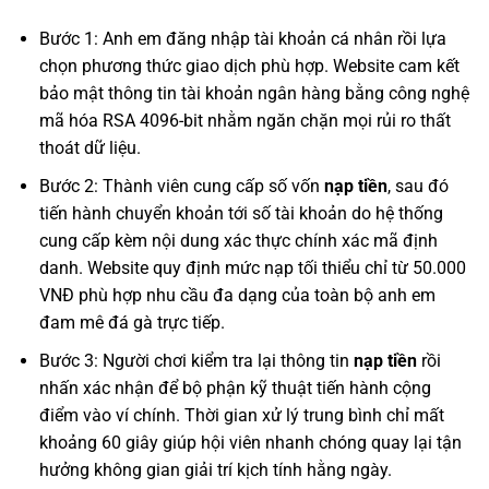
Bước 1: Anh em đăng nhập tài khoản cá nhân rồi lựa
chọn phương thức giao dịch phù hợp. Website cam kết
bảo mật thông tin tài khoản ngân hàng bằng công nghệ
mã hóa RSA 4096-bit nhằm ngăn chặn mọi rủi ro thất
thoát dữ liệu.
Bước 2: Thành viên cung cấp số vốn
nạp tiền
, sau đó
tiến hành chuyển khoản tới số tài khoản do hệ thống
cung cấp kèm nội dung xác thực chính xác mã định
danh. Website quy định mức nạp tối thiểu chỉ từ 50.000
VNĐ phù hợp nhu cầu đa dạng của toàn bộ anh em
đam mê đá gà trực tiếp.
Bước 3: Người chơi kiểm tra lại thông tin
nạp tiền
rồi
nhấn xác nhận để bộ phận kỹ thuật tiến hành cộng
điểm vào ví chính. Thời gian xử lý trung bình chỉ mất
khoảng 60 giây giúp hội viên nhanh chóng quay lại tận
hưởng không gian giải trí kịch tính hằng ngày.