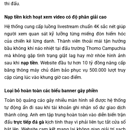
thi đấu.
Nạp tiền kích hoạt xem video có độ phân giải cao
Hệ thống cung cấp luồng livestream chuẩn 4K sắc nét giúp
người xem quan sát kỹ lưỡng từng miếng đòn hiểm hóc
của chiến kê lừng danh. Thành viên thoải mái tận hưởng
bầu không khí náo nhiệt tại đấu trường Thomo Campuchia
mà không gặp tình trạng giật lag hay mờ nhòe hình ảnh
sau khi
nạp tiền
. Website đầu tư hơn 10 tỷ đồng nâng cấp
băng thông máy chủ đảm bảo phục vụ 500.000 lượt truy
cập cùng lúc vào khung giờ cao điểm.
Loại bỏ hoàn toàn các biểu banner gây phiền
Toàn bộ quảng cáo gây nhiễu màn hình sẽ được hệ thống
tự động ẩn đi sau khi tài khoản ghi nhận số dư giao dịch
thành công. Anh em tập trung hoàn toàn vào diễn biến trận
đấu
trực tiếp đá gà
kịch tính thay vì phải liên tục tắt cửa sổ
bật lên. Website cam kết mang lại không gian giải trí sạch