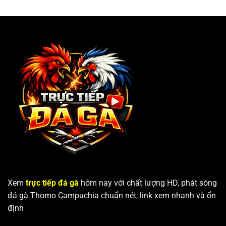
Xem
trực tiếp đá gà
hôm nay với chất lượng HD, phát sóng
đá gà Thomo Campuchia chuẩn nét, link xem nhanh và ổn
định