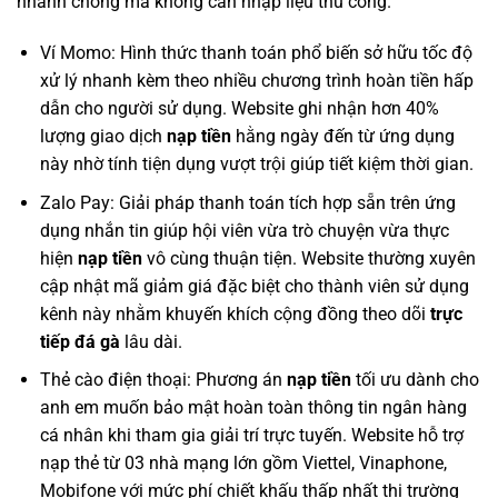
nhanh chóng mà không cần nhập liệu thủ công.
Ví Momo: Hình thức thanh toán phổ biến sở hữu tốc độ
xử lý nhanh kèm theo nhiều chương trình hoàn tiền hấp
dẫn cho người sử dụng. Website ghi nhận hơn 40%
lượng giao dịch
nạp tiền
hằng ngày đến từ ứng dụng
này nhờ tính tiện dụng vượt trội giúp tiết kiệm thời gian.
Zalo Pay: Giải pháp thanh toán tích hợp sẵn trên ứng
dụng nhắn tin giúp hội viên vừa trò chuyện vừa thực
hiện
nạp tiền
vô cùng thuận tiện. Website thường xuyên
cập nhật mã giảm giá đặc biệt cho thành viên sử dụng
kênh này nhằm khuyến khích cộng đồng theo dõi
trực
tiếp đá gà
lâu dài.
Thẻ cào điện thoại: Phương án
nạp tiền
tối ưu dành cho
anh em muốn bảo mật hoàn toàn thông tin ngân hàng
cá nhân khi tham gia giải trí trực tuyến. Website hỗ trợ
nạp thẻ từ 03 nhà mạng lớn gồm Viettel, Vinaphone,
Mobifone với mức phí chiết khấu thấp nhất thị trường