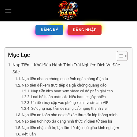
ĐĂNG KÝ
ĐĂNG NHẬP
Mục Lục
Nạp Tiền – Khởi Đầu Hành Trình Trải Nghiệm Dịch Vụ Đặc
Sắc
Nạp tiền nhanh chóng qua kênh ngân hàng điện tử
Nạp tiền để xem trực tiếp đá gà không quảng cáo
Nạp tiền kích hoạt xem video có độ phân giải cao
Loại bỏ hoàn toàn các biểu banner gây phiền
Ưu tiên truy cập vào phòng xem livestream VIP
Sử dụng nạp tiền để nâng cấp hạng thành viên
Nạp tiền an toàn nhờ cơ chế xác thực đa lớp thông minh
Nạp tiền tích hợp đa dạng hình thức ví điện tử tiện lợi
Nạp tiền nhận hỗ trợ tận tâm từ đội ngũ giàu kinh nghiệm
Kết luận