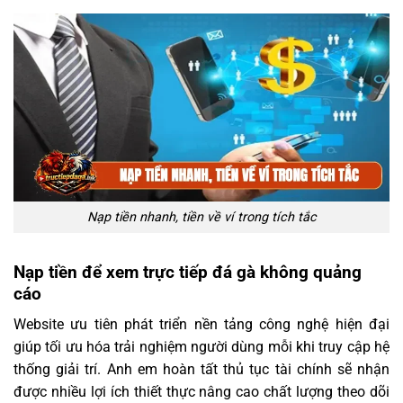
Nạp tiền nhanh, tiền về ví trong tích tắc
Nạp tiền để xem trực tiếp đá gà không quảng
cáo
Website ưu tiên phát triển nền tảng công nghệ hiện đại
giúp tối ưu hóa trải nghiệm người dùng mỗi khi truy cập hệ
thống giải trí. Anh em hoàn tất thủ tục tài chính sẽ nhận
được nhiều lợi ích thiết thực nâng cao chất lượng theo dõi