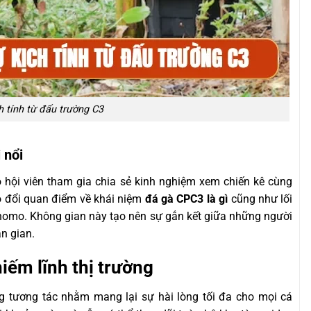
 tính từ đấu trường C3
 nổi
 hội viên tham gia chia sẻ kinh nghiệm xem chiến kê cùng
ao đổi quan điểm về khái niệm
đá gà CPC3 là gì
cũng như lối
Thomo. Không gian này tạo nên sự gắn kết giữa những người
n gian.
iếm lĩnh thị trường
ăng tương tác nhằm mang lại sự hài lòng tối đa cho mọi cá