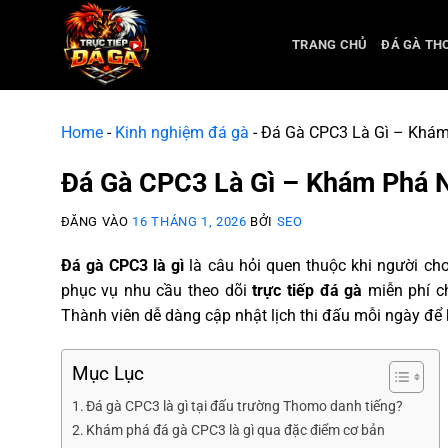
TRANG CHỦ
ĐÁ GÀ TH
Home
-
Kinh nghiệm đá gà
-
Đá Gà CPC3 Là Gì – Khám
Đá Gà CPC3 Là Gì – Khám Phá N
ĐĂNG VÀO
16 THÁNG 1, 2026
BỞI
SEO
Đá gà CPC3 là gì
là câu hỏi quen thuộc khi người ch
phục vụ nhu cầu theo dõi
trực tiếp đá gà
miễn phí ch
Thành viên dễ dàng cập nhật lịch thi đấu mỗi ngày để 
Mục Lục
Đá gà CPC3 là gì tại đấu trường Thomo danh tiếng?
Khám phá đá gà CPC3 là gì qua đặc điểm cơ bản