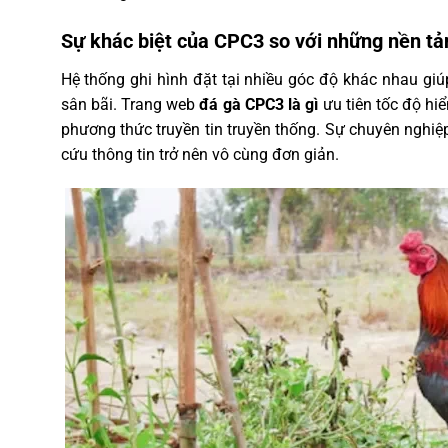
Sự khác biệt của CPC3 so với những nền tả
Hệ thống ghi hình đặt tại nhiều góc độ khác nhau giú
sân bãi. Trang web
đá gà CPC3 là gì
ưu tiên tốc độ hi
phương thức truyền tin truyền thống. Sự chuyên nghiệp 
cứu thông tin trở nên vô cùng đơn giản.