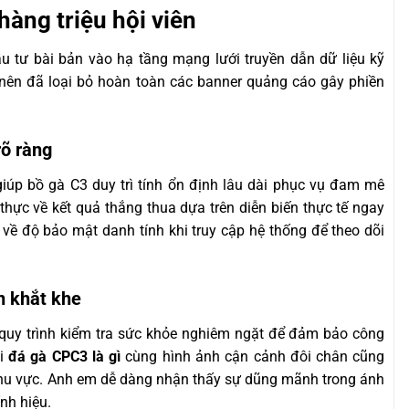
hàng triệu hội viên
u tư bài bản vào hạ tầng mạng lưới truyền dẫn dữ liệu kỹ
nên đã loại bỏ hoàn toàn các banner quảng cáo gây phiền
rõ ràng
iúp bồ gà C3 duy trì tính ổn định lâu dài phục vụ đam mê
thực về kết quả thắng thua dựa trên diễn biến thực tế ngay
ề độ bảo mật danh tính khi truy cập hệ thống để theo dõi
n khắt khe
a quy trình kiểm tra sức khỏe nghiêm ngặt để đảm bảo công
ải
đá gà CPC3 là gì
cùng hình ảnh cận cảnh đôi chân cũng
khu vực. Anh em dễ dàng nhận thấy sự dũng mãnh trong ánh
nh hiệu.