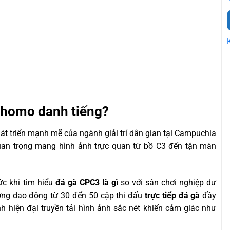
 Thomo danh tiếng?
át triển mạnh mẽ của ngành giải trí dân gian tại Campuchia
uan trọng mang hình ảnh trực quan từ bồ C3 đến tận màn
ức khi tìm hiểu
đá gà CPC3 là gì
so với sân chơi nghiệp dư
ường dao động từ 30 đến 50 cặp thi đấu
trực tiếp đá gà
đầy
h hiện đại truyền tải hình ảnh sắc nét khiến cảm giác như