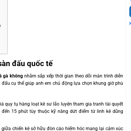
?
sàn đấu quốc tế
á gà không
nhằm sắp xếp thời gian theo dõi màn trình diễn
ận đấu cụ thể giúp anh em chủ động lựa chọn khung giờ phù
 quy tụ hàng loạt kê sư lão luyện tham gia tranh tài quyết
5 đến 15 phút tùy thuộc kỹ năng dứt điểm từ linh kê dũng
n giữa chiến kê sở hữu đòn cáo hiểm hóc mang lại cảm xúc