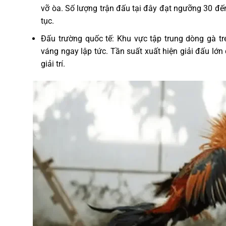
vỡ òa. Số lượng trận đấu tại đây đạt ngưỡng 30 đế
tục.
Đấu trường quốc tế: Khu vực tập trung dòng gà tr
váng ngay lập tức. Tần suất xuất hiện giải đấu lớn
giải trí.