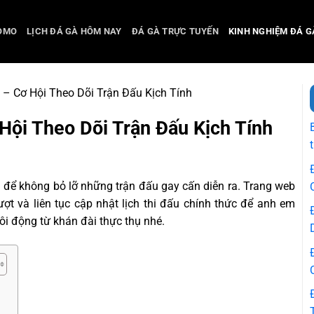
OMO
LỊCH ĐÁ GÀ HÔM NAY
ĐÁ GÀ TRỰC TUYẾN
KINH NGHIỆM ĐÁ G
– Cơ Hội Theo Dõi Trận Đấu Kịch Tính
ội Theo Dõi Trận Đấu Kịch Tính
 để không bỏ lỡ những trận đấu gay cấn diễn ra. Trang web
t và liên tục cập nhật lịch thi đấu chính thức để anh em
ôi động từ khán đài thực thụ nhé.