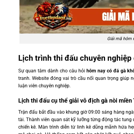
Giải mã hôm 
Lịch trình thi đấu chuyên nghiệp 
Sự quan tâm dành cho câu hỏi
hôm nay có đá gà kh
tranh. Website đóng vai trò cầu nối quan trọng giúp
luận viên chuyên nghiệp.
Lịch thi đấu cụ thể giải vô địch gà nòi miền
Trận đấu bắt đầu vào khung giờ 09:00 sáng hàng ngày
tài. Thành viên quan sát kỹ lưỡng từng động tác tung
chiến kê. Màn trình diễn từ linh kê dũng mãnh hứa h