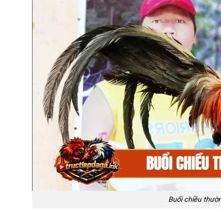
Buổi chiều thườn