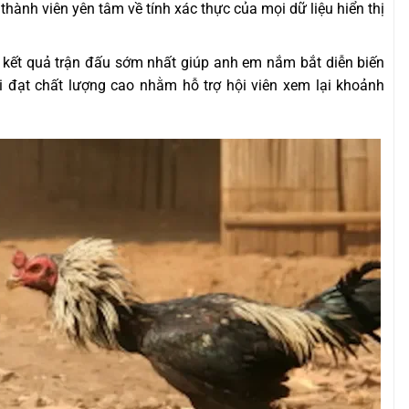
thành viên yên tâm về tính xác thực của mọi dữ liệu hiển thị
t kết quả trận đấu sớm nhất giúp anh em nắm bắt diễn biến
i đạt chất lượng cao nhằm hỗ trợ hội viên xem lại khoảnh