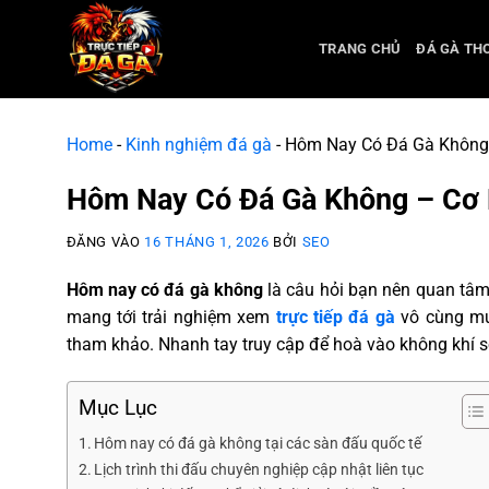
TRANG CHỦ
ĐÁ GÀ TH
Home
-
Kinh nghiệm đá gà
-
Hôm Nay Có Đá Gà Không 
Hôm Nay Có Đá Gà Không – Cơ H
ĐĂNG VÀO
16 THÁNG 1, 2026
BỞI
SEO
Hôm nay có đá gà không
là câu hỏi bạn nên quan tâm
mang tới trải nghiệm xem
trực tiếp đá gà
vô cùng mượ
tham khảo. Nhanh tay truy cập để hoà vào không khí s
Mục Lục
Hôm nay có đá gà không tại các sàn đấu quốc tế
Lịch trình thi đấu chuyên nghiệp cập nhật liên tục