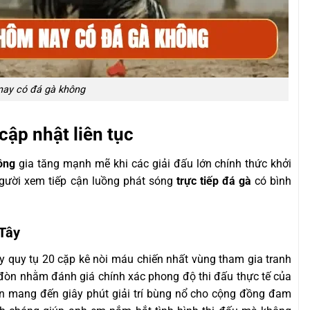
nay có đá gà không
cập nhật liên tục
ông
gia tăng mạnh mẽ khi các giải đấu lớn chính thức khởi
 người xem tiếp cận luồng phát sóng
trực tiếp đá gà
có bình
 Tây
 quy tụ 20 cặp kê nòi máu chiến nhất vùng tham gia tranh
 đòn nhằm đánh giá chính xác phong độ thi đấu thực tế của
ẹn mang đến giây phút giải trí bùng nổ cho cộng đồng đam