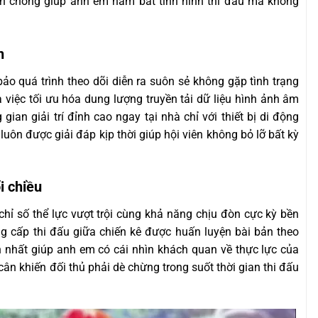
nh chóng giúp anh em nắm bắt tình hình thi đấu mà không
n
o quá trình theo dõi diễn ra suôn sẻ không gặp tình trạng
 việc tối ưu hóa dung lượng truyền tải dữ liệu hình ảnh âm
an giải trí đỉnh cao ngay tại nhà chỉ với thiết bị di động
luôn được giải đáp kịp thời giúp hội viên không bỏ lỡ bất kỳ
i chiều
chỉ số thể lực vượt trội cùng khả năng chịu đòn cực kỳ bền
g cấp thi đấu giữa chiến kê được huấn luyện bài bản theo
ần nhất giúp anh em có cái nhìn khách quan về thực lực của
n khiến đối thủ phải dè chừng trong suốt thời gian thi đấu