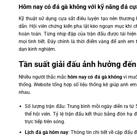
Hôm nay có đá gà không với kỹ năng đá cự
Kỹ thuật sử dụng cựa sắt điêu luyện tạo nên thương 
dẫn. Hội viên chứng kiến pha lật kèo ngoạn mục khi ch
hoàn toàn. Từng nhịp đập của trận đấu được tái hiệ
mọi tình tiết. Đây chính là thời điểm vàng để anh em
dạn kinh nghiệm.
Tần suất giải đấu ảnh hưởng đế
Nhiều người thắc mắc
hôm nay có đá gà không
vì muố
thống. Website tổng hợp số liệu thống kê giúp anh e
nhau.
Số lượng trận đấu: Trung bình mỗi ngày diễn ra từ
thể hội viên. Tỷ lệ trận đấu kết thúc bằng đòn h
trực tiếp trên sóng.
Lịch đá gà hôm nay
: Thông tin chi tiết về cặp đấ