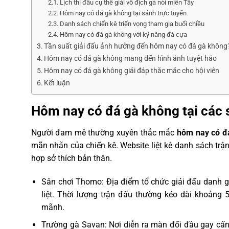
Lịch thi đấu cụ thể giải vô địch gà nòi miền Tây
Hôm nay có đá gà không tại sảnh trực tuyến
Danh sách chiến kê triển vọng tham gia buổi chiều
Hôm nay có đá gà không với kỹ năng đá cựa
Tần suất giải đấu ảnh hưởng đến hôm nay có đá gà không
Hôm nay có đá gà không mang đến hình ảnh tuyệt hảo
Hôm nay có đá gà không giải đáp thắc mắc cho hội viên
Kết luận
Hôm nay có đá gà không tại các 
Người đam mê thường xuyên thắc mắc
hôm nay có đ
mãn nhãn của chiến kê. Website liệt kê danh sách tr
hợp sở thích bản thân.
Sân chơi Thomo: Địa điểm tổ chức giải đấu danh giá
liệt. Thời lượng trận đấu thường kéo dài khoảng 
mãnh.
Trường gà Savan: Nơi diễn ra màn đối đầu gay cấ