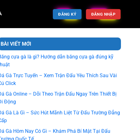
À
ĐĂNG KÝ
ĐĂNG NHẬP
BÀI VIẾT MỚI
Băng cựa gà là gì? Hướng dẫn băng cựa gà đúng kỹ
thuật
Đá Gà Trực Tuyến – Xem Trận Đấu Yêu Thích Sau Vài
Cú Click
Đá Gà Online – Dõi Theo Trận Đấu Ngay Trên Thiết Bị
Di Động
Đá Gà Là Gì – Sức Hút Mãnh Liệt Từ Đấu Trường Đẳng
Cấp
Đá Gà Hôm Nay Có Gì – Khám Phá Bí Mật Tại Đấu
Trường Quốc Tế