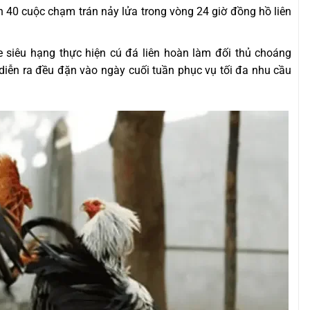
n 40 cuộc chạm trán nảy lửa trong vòng 24 giờ đồng hồ liên
e siêu hạng thực hiện cú đá liên hoàn làm đối thủ choáng
 diễn ra đều đặn vào ngày cuối tuần phục vụ tối đa nhu cầu