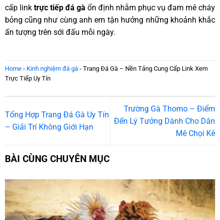
cấp link
trực tiếp đá gà
ổn định nhằm phục vụ đam mê cháy
bỏng cũng như cùng anh em tận hưởng những khoảnh khắc
ấn tượng trên sới đấu mỗi ngày.
Home
-
Kinh nghiệm đá gà
-
Trang Đá Gà – Nền Tảng Cung Cấp Link Xem
Trực Tiếp Uy Tín
Trường Gà Thomo – Điểm
Tổng Hợp Trang Đá Gà Uy Tín
Đến Lý Tưởng Dành Cho Dân
– Giải Trí Không Giới Hạn
Mê Chọi Kê
BÀI CÙNG CHUYÊN MỤC