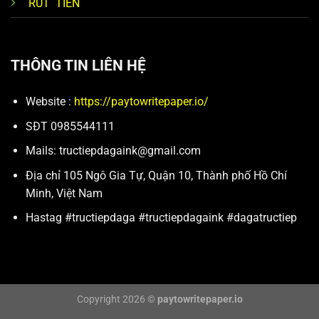
RÚT TIỀN
THÔNG TIN LIÊN HỆ
Website :
https://paytowritepaper.io/
SĐT 0985544111
Mails:
tructiepdagaink@gmail.com
Địa chỉ 105 Ngô Gia Tự, Quận 10, Thành phố Hồ Chí
Minh, Việt Nam
Hastag #tructiepdaga #tructiepdagaink #dagatructiep
Copyright 2026 ©
paytowritepaper.io